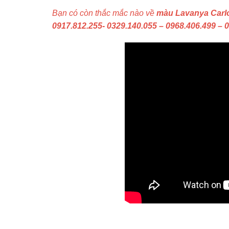
Bạn có còn thắc mắc nào về
màu Lavanya Carlo
0917.812.255- 0329.140.055 – 0968.406.499 – 