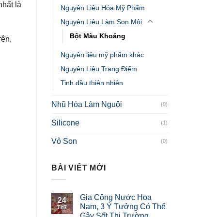
hất là
Nguyên Liệu Hóa Mỹ Phẩm
Nguyên Liệu Làm Son Môi
Bột Màu Khoáng
rên,
Nguyên liệu mỹ phẩm khác
Nguyên Liệu Trang Điểm
Tinh dầu thiên nhiên
Nhũ Hóa Làm Nguội
(0)
Silicone
(1)
Vỏ Son
(0)
BÀI VIẾT MỚI
Gia Công Nước Hoa
24
Nam, 3 Ý Tưởng Có Thể
Th7
Gây Sốt Thị Trường