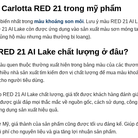
Carlotta RED 21 trong mỹ phẩm
biến nhất trong
màu khoáng son môi
. Lưu ý màu RED 21 AI 
 21 AI Lake còn được ứng dụng vào sản xuất màu sơn móng ta
 ủng hộ màu nhưng màu thường bị loang).
RED 21 AI Lake chất lượng ở đâu?
màu quen thuộc thường xuất hiện trong bảng màu của các thươn
t nhiều nhà sản xuất tìm kiếm đơn vị chất lượng để mua màu kho
ho người tiêu dùng.
 RED 21 AI Lake chất lượng, giá tốt được khách hàng đánh gi
 được giải đáp mọi thắc mắc về nguồn gốc, cách sử dụng, côn
ng dụng sản xuất hiệu quả.
ừ Mỹ, giá thành của sản phẩm cũng được tối ưu đáng kể. Giúp đ
i phí cho nguyên liệu và gia tăng lợi nhuận sản phẩm.