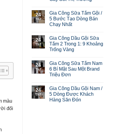
Gia Công Sữa Tắm Gội /
24
5 Bước Tạo Dòng Bán
Th7
Chạy Nhất
Gia Công Dầu Gội Sữa
24
Tắm 2 Trong 1: 9 Khoảng
Th7
Trống Vàng
Gia Công Sữa Tắm Nam
24
6 Bí Mật Sau Một Brand
Th7
Triệu Đơn
Gia Công Dầu Gội Nam /
24
5 Dòng Được Khách
Th7
Hàng Săn Đón
am màu
ời đối
n