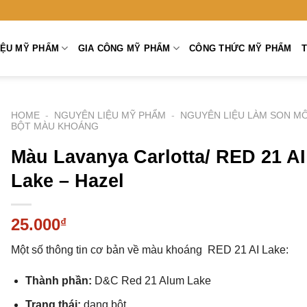
̣U MỸ PHẨM
GIA CÔNG MỸ PHẨM
CÔNG THỨC MỸ PHẨM
T
HOME
-
NGUYÊN LIỆU MỸ PHẨM
-
NGUYÊN LIỆU LÀM SON MÔ
BỘT MÀU KHOÁNG
Màu Lavanya Carlotta/ RED 21 AI
Lake – Hazel
25.000
₫
Một số thông tin cơ bản về màu khoáng RED 21 AI Lake:
Thành phần:
D&C Red 21 Alum Lake
Trạng thái:
dạng bột