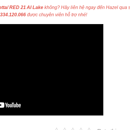
tta/ RED 21 AI Lake
không? Hãy liên hệ ngay đến Hazel qua 
0334.120.066
được chuyên viên hỗ trợ nhé!