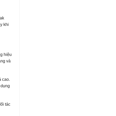
Lak
y khi
g hiệu
áng và
á cao.
g dụng
ối tác