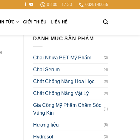
08:00 - 17:30
0329140055
IN TỨC
GIỚI THIỆU
LIÊN HỆ
DANH MỤC SẢN PHẨM
I
-
Chai Nhựa PET Mỹ Phẩm
(2)
Chai Serum
(4)
Chất Chống Nắng Hóa Học
(0)
Chất Chống Nắng Vật Lý
(0)
Gia Công Mỹ Phẩm Chăm Sóc
(1)
Vùng Kín
Hương liệu
(5)
Hydrosol
(3)