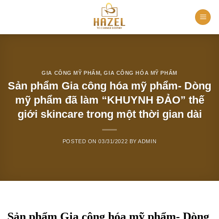
Skip
to
content
GIA CÔNG MỸ PHẨM
,
GIA CÔNG HÓA MỸ PHẨM
Sản phẩm Gia công hóa mỹ phẩm- Dòng
mỹ phẩm đã làm “KHUYNH ĐẢO” thế
giới skincare trong một thời gian dài
POSTED ON
03/31/2022
BY
ADMIN
Sản phẩm Gia công hóa mỹ phẩm- Dòng