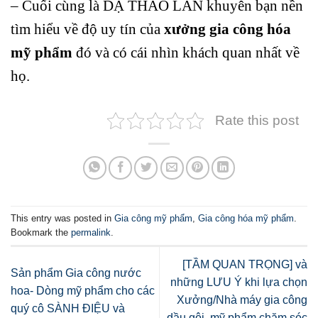
– Cuối cùng là DẠ THẢO LAN khuyên bạn nền
tìm hiểu về độ uy tín của
xưởng gia công hóa
mỹ phẩm
đó và có cái nhìn khách quan nhất về
họ.
Rate this post
This entry was posted in
Gia công mỹ phẩm
,
Gia công hóa mỹ phẩm
.
Bookmark the
permalink
.
[TẦM QUAN TRỌNG] và
Sản phẩm Gia công nước
những LƯU Ý khi lựa chọn
hoa- Dòng mỹ phẩm cho các
Xưởng/Nhà máy gia công
quý cô SÀNH ĐIỆU và
dầu gội, mỹ phẩm chăm sóc