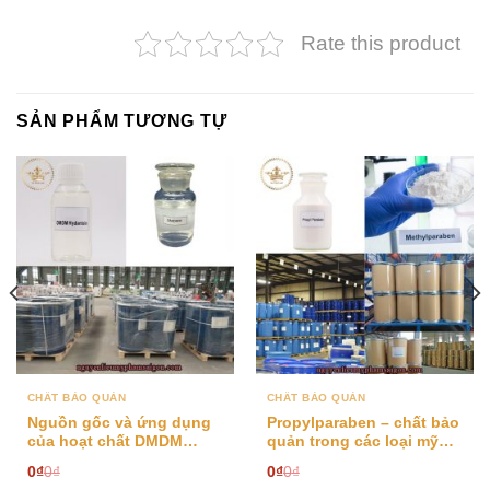
Rate this product
SẢN PHẨM TƯƠNG TỰ
CHẤT BẢO QUẢN
CHẤT BẢO QUẢN
​Nguồn gốc và ứng dụng
Propylparaben – chất bảo
của hoạt chất DMDM
quản trong các loại mỹ
Hydantoin
phẩm dưỡng da
0
₫
0
₫
0
₫
0
₫