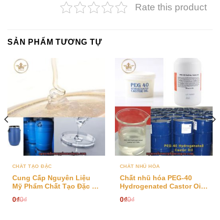
Rate this product
SẢN PHẨM TƯƠNG TỰ
CHẤT TẠO ĐẶC
CHẤT NHŨ HÓA
Cung Cấp Nguyên Liệu
Chất nhũ hóa PEG-40
Mỹ Phẩm Chất Tạo Đặc –
Hydrogenated Castor Oil
Nguyên Liệu Mỹ Phẩm Cơ
dùng sản xuất mỹ phẩm
0
₫
0
₫
0
₫
0
₫
Bản Giá Tốt Nhất Tại Sài
Gòn