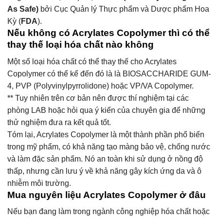
As Safe)
bởi Cục Quản lý Thực phẩm và Dược phẩm Hoa
Kỳ (
FDA
).
Nếu không có Acrylates Copolymer thì có thể
thay thế loại hóa chất nào không
Một số loại hóa chất có thể thay thế cho Acrylates
Copolymer có thể kể đến đó là là BIOSACCHARIDE GUM-
4, PVP (Polyvinylpyrrolidone) hoặc VP/VA Copolymer.
** Tuy nhiên trên cơ bản nên được thí nghiệm tại các
phòng LAB hoặc hỏi qua ý kiến của chuyên gia để những
thử nghiệm đưa ra kết quả tốt.
Tóm lại, Acrylates Copolymer là một thành phần phổ biến
trong mỹ phẩm, có khả năng tạo màng bảo vệ, chống nước
và làm đặc sản phẩm. Nó an toàn khi sử dụng ở nồng độ
thấp, nhưng cần lưu ý về khả năng gây kích ứng da và ô
nhiễm môi trường.
Mua nguyên liệu Acrylates Copolymer ở đâu
Nếu bạn đang làm trong ngành công nghiệp hóa chất hoặc