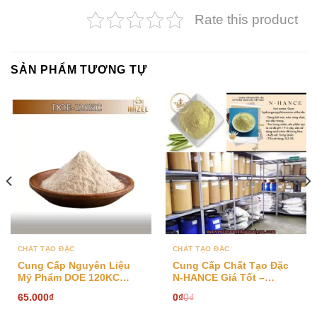
Rate this product
SẢN PHẨM TƯƠNG TỰ
CHẤT TẠO ĐẶC
CHẤT TẠO ĐẶC
Cung Cấp Nguyên Liệu
Cung Cấp Chất Tạo Đặc
Mỹ Phẩm DOE 120KC
N-HANCE Giá Tốt –
Chất Lượng
Nguyên Liệu Sản Xuất Mỹ
65.000
₫
0
₫
0
₫
Phẩm Cơ Bản