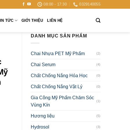
08:00 - 17:30
0329140055
IN TỨC
GIỚI THIỆU
LIÊN HỆ
DANH MỤC SẢN PHẨM
Chai Nhựa PET Mỹ Phẩm
(2)
c
Chai Serum
(4)
Mỹ
Chất Chống Nắng Hóa Học
(0)
n
Chất Chống Nắng Vật Lý
(0)
Gia Công Mỹ Phẩm Chăm Sóc
(1)
Vùng Kín
Hương liệu
(5)
Hydrosol
(3)