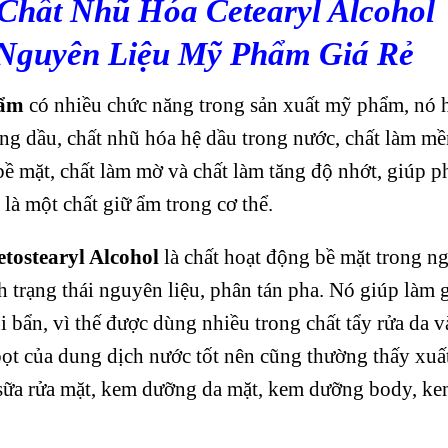
Chất Nhũ Hóa Cetearyl Alcohol
Nguyên Liệu Mỹ Phẩm Giá Rẻ
hẩm
có nhiều chức năng trong sản xuất mỹ phẩm, nó 
ng dầu, chất nhũ hóa hệ dầu trong nước, chất làm mề
bề mặt, chất làm mờ và chất làm tăng độ nhớt, giúp p
là một chất giữ ẩm trong cơ thể.
etostearyl Alcohol
là chất hoạt động bề mặt trong n
 trạng thái nguyên liệu, phân tán pha. Nó giúp làm 
i bẩn, vì thế được dùng nhiều trong chất tẩy rửa da v
bọt của dung dịch nước tốt nên cũng thường thấy xuấ
, sữa rửa mặt, kem dưỡng da mặt, kem dưỡng body, k