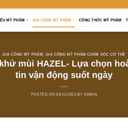
̣U MỸ PHẨM
GIA CÔNG MỸ PHẨM
CÔNG THỨC MỸ PHẨM
T
GIA CÔNG MỸ PHẨM
,
GIA CÔNG MỸ PHẨM CHĂM SÓC CƠ THỂ
 khử mùi HAZEL- Lựa chọn hoà
tin vận động suốt ngày
POSTED ON
04/21/2023
BY
ADMIN