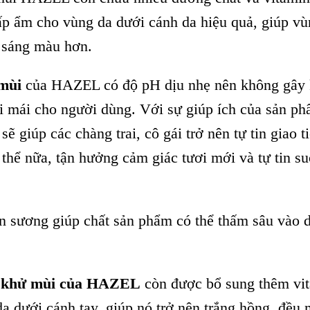
ấp ẩm cho vùng da dưới cánh da hiệu quả, giúp vù
 sáng màu hơn.
 mùi
của HAZEL có độ pH dịu nhẹ nên không gây 
ải mái cho người dùng. Với sự giúp ích của sản p
 giúp các chàng trai, cô gái trở nên tự tin giao t
thể nữa, tận hưởng cảm giác tươi mới và tự tin su
hun sương giúp chất sản phẩm có thể thấm sâu vào d
ịt khử mùi của HAZEL
còn được bổ sung thêm vi
a dưới cánh tay, giúp nó trở nên trắng hồng, đều 