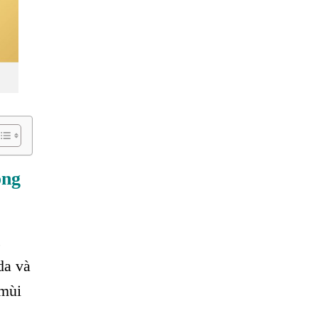
ồng
c
da và
 mùi
,