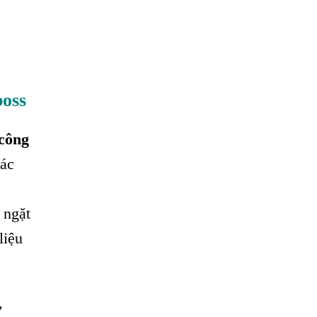
oss
công
các
 ngặt
liệu
,