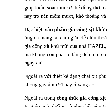
giúp kiểm soát mùi cơ thể đồng thời c
này trở nên mềm mượt, khô thoáng và
Đặc biệt,
sản phẩm gia công xịt khử
ứng da mang lại cảm giác dễ chịu tho
gia công xịt khử mùi của nhà HAZEL, sẽ
mà không còn phải lo lắng đến mùi cơ 
ngày dài.
Ngoài ra với thiết kế dạng chai xịt p
không gây ẩm ướt hay ố vàng áo.
Ngoài ra trong
công thức gia công x
E- giúp nuôi dưỡng và phục hồi vùng d