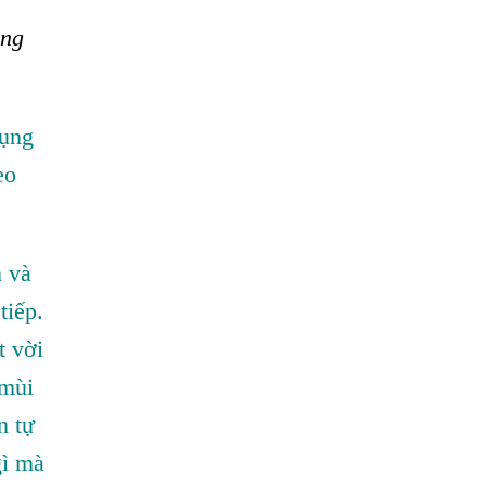
ộng
dụng
eo
n và
tiếp.
t vời
 mùi
n tự
gì mà