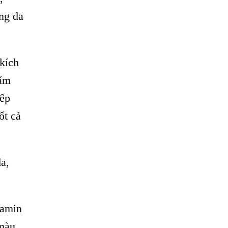
ng da
kích
hẩm
iếp
ốt cả
a,
tamin
màu,