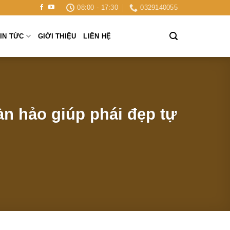
08:00 - 17:30
0329140055
IN TỨC
GIỚI THIỆU
LIÊN HỆ
n hảo giúp phái đẹp tự