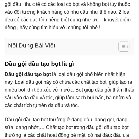
gội đầu , thực tế có các loại có bọt và không bọt tùy thuộc
vào đối tượng khách hàng có nhu cầu như thế nào, 2 loại
đều có các đặc tính riêng biệt cũng như ưu – khuyết điểm
riêng , hãy cùng tìm hiểu với chúng tôi nhé !
Nội Dung Bài Viết
Dầu gội đầu tạo bọt là gì
Dầu gội dầu tạo bọt
là loại dầu gội phổ biến nhất hiện
nay. Loại dầu gội này có chứa các chất tạo bọt, giúp tạo ra
nhiều bọt khi tiếp xúc với nước. Bọt giúp dầu gội thẩm thấu
sâu vào da đầu và tóc, giúp làm sạch bụi bẩn, bã nhờn và
các chất tích tụ trên da đầu và tóc.
Dầu gội dầu tạo bọt thường ở dạng dầu, dạng gel, dạng
sữa, dạng nhớt,… Chất tạo bọt trong dầu gội dầu tạo bọt
thường là các chất hoạt động bề mặt, có hai đầu: đầu ưa