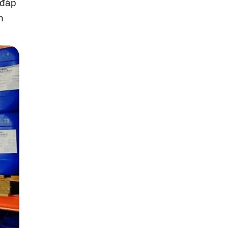
 đáp
n