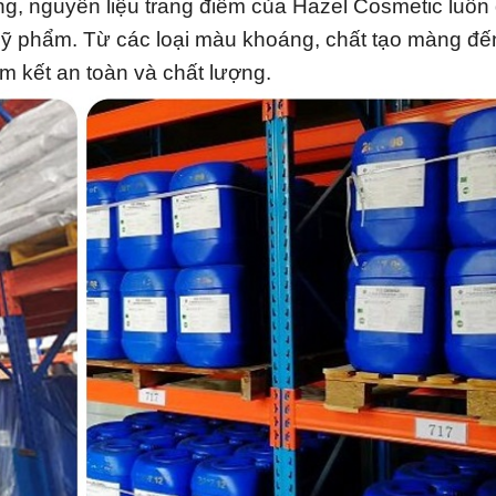
g, nguyên liệu trang điểm của Hazel Cosmetic luôn
mỹ phẩm. Từ các loại màu khoáng, chất tạo màng đế
m kết an toàn và chất lượng.