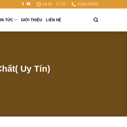
08:00 - 17:30
0329140055
IN TỨC
GIỚI THIỆU
LIÊN HỆ
hất( Uy Tín)