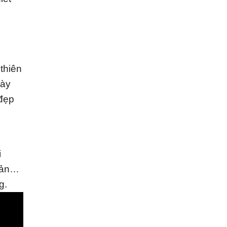
thiên
này
 đẹp
i
quản…
g.