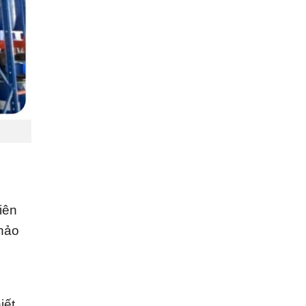
iên
thảo
iết