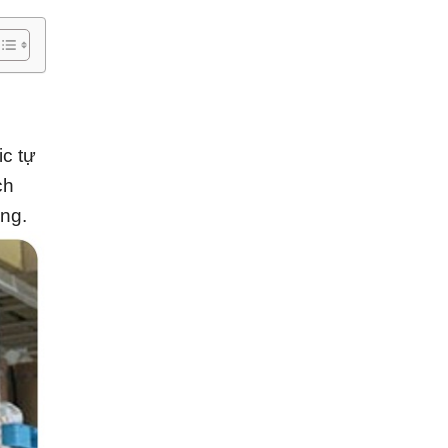
ic tự
ch
ng.