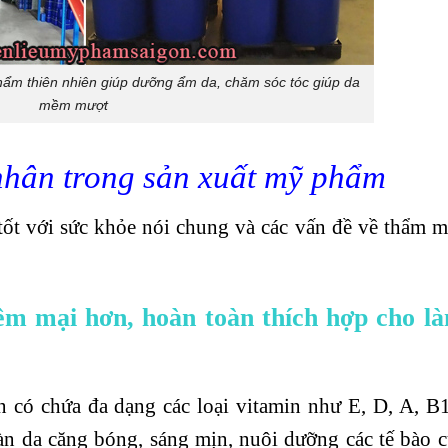
ẩm thiên nhiên giúp dưỡng ẩm da, chăm sóc tóc giúp da
mềm mượt
hân trong sản xuất mỹ phẩm
 tốt với sức khỏe nói chung và các vấn đề về thẩm 
ềm mại hơn, hoàn toàn thích hợp cho là
 có chứa đa dạng các loại vitamin như E, D, A, B1
àn da căng bóng, sáng mịn, nuôi dưỡng các tế bào c