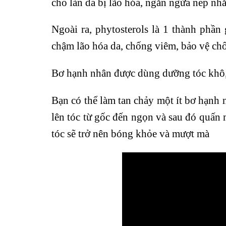
cho làn da bị lão hóa, ngăn ngừa nếp nhă
Ngoài ra, phytosterols là 1 thành phần
chậm lão hóa da, chống viêm, bảo vệ chố
Bơ hạnh nhân được dùng dưỡng tóc khô
Bạn có thể làm tan chảy một ít bơ hạnh n
lên tóc từ gốc đến ngọn và sau đó quấn 
tóc sẽ trở nên bóng khỏe và mượt mà