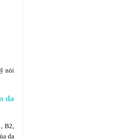
mỹ nói
n da
, B2,
ủa da