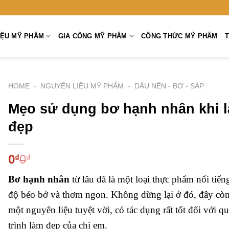
̣U MỸ PHẨM
GIA CÔNG MỸ PHẨM
CÔNG THỨC MỸ PHẨM
T
HOME
-
NGUYÊN LIỆU MỸ PHẨM
-
DẦU NỀN - BƠ - SÁP
Mẹo sử dụng bơ hạnh nhân khi 
đẹp
0
0
₫
₫
Bơ hạnh nhân
từ lâu đã là một loại thực phẩm nổi tiến
độ béo bở và thơm ngon. Không dừng lại ở đó, đây còn
một nguyên liệu tuyệt vời, có tác dụng rất tốt đối với q
trình làm đẹp của chị em.