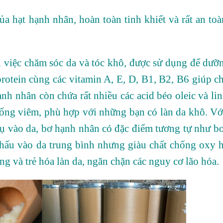
ủa hạt hạnh nhân, hoàn toàn tinh khiết và rất an to
i việc chăm sóc da và tóc khô, được sử dụng để dưỡ
rotein cùng các vitamin A, E, D, B1, B2, B6 giúp c
h nhân còn chứa rất nhiều các acid béo oleic và lin
hống viêm, phù hợp với những bạn có làn da khô. Vớ
hụ vào da, bơ hạnh nhân có đặc điểm tương tự như b
ấu vào da trung bình nhưng giàu chất chống oxy h
ng và trẻ hóa làn da, ngăn chặn các nguy cơ lão hóa.