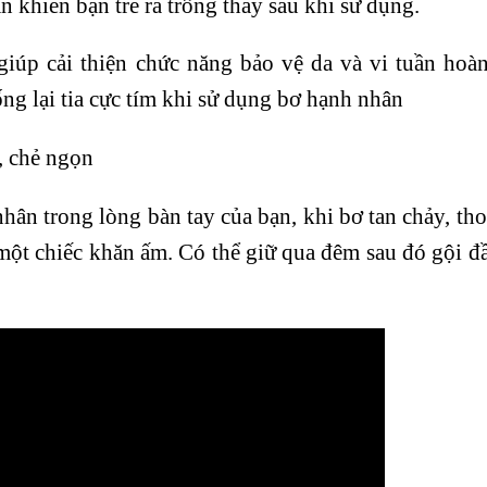
n khiến bạn trẻ ra trông thấy sau khi sử dụng.
 giúp cải thiện chức năng bảo vệ da và vi tuần hoà
ng lại tia cực tím khi sử dụng bơ hạnh nhân
, chẻ ngọn
hân trong lòng bàn tay của bạn, khi bơ tan chảy, th
một chiếc khăn ấm. Có thể giữ qua đêm sau đó gội đầ