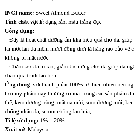
INCI name:
Sweet Almond Butter
Tính chất vật lí
: dạng rắn, màu trắng đục
Công dụng:
– Đây là hoạt chất dưỡng ẩm khá hiệu quả cho da, giú
lại một làn da mềm mượt đồng thời là hàng rào bảo vệ 
không bị mất nước
– Chăm sóc da bị rạn, giảm kích ứng cho da giúp da ng
chặn quá trình lão hóa
Ứng dụng
: với thành phần 100% từ thiên nhiên nên n
liệu mỹ phẩm này thường có mặt trong các sản phẩm d
thể, kem dưỡng trắng, mặt nạ môi, som dưỡng môi, ke
chống nhăn da, serum chống lão hóa,…
Tỉ lệ sử dụng:
1% – 20%
Xuất xứ
: Malaysia