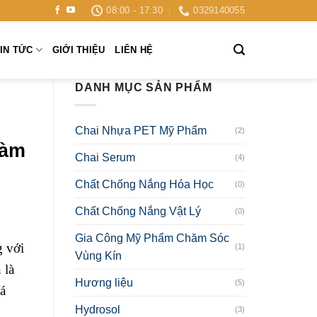
08:00 - 17:30
0329140055
IN TỨC
GIỚI THIỆU
LIÊN HỆ
DANH MỤC SẢN PHẨM
Chai Nhựa PET Mỹ Phẩm
(2)
làm
Chai Serum
(4)
Chất Chống Nắng Hóa Học
(0)
Chất Chống Nắng Vật Lý
(0)
Gia Công Mỹ Phẩm Chăm Sóc
g với
(1)
Vùng Kín
 là
Hương liệu
(5)
uá
Hydrosol
(3)