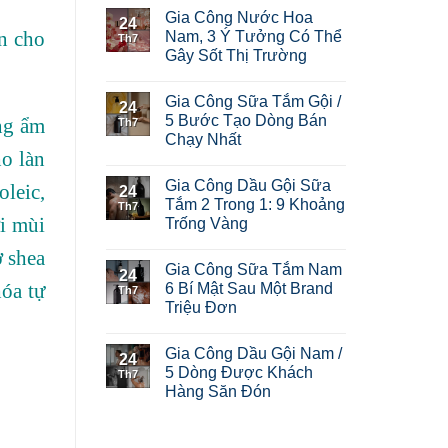
Gia Công Nước Hoa
24
àn cho
Nam, 3 Ý Tưởng Có Thể
Th7
Gây Sốt Thị Trường
Gia Công Sữa Tắm Gội /
24
5 Bước Tạo Dòng Bán
ng ẩm
Th7
Chạy Nhất
ho làn
Gia Công Dầu Gội Sữa
oleic,
24
Tắm 2 Trong 1: 9 Khoảng
Th7
i mùi
Trống Vàng
ơ shea
Gia Công Sữa Tắm Nam
24
óa tự
6 Bí Mật Sau Một Brand
Th7
Triệu Đơn
Gia Công Dầu Gội Nam /
24
5 Dòng Được Khách
Th7
Hàng Săn Đón