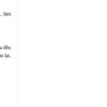
n, làm
oa đều
u lại,