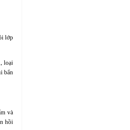
i lớp
, loại
ụi bẩn
ẩm và
n hồi