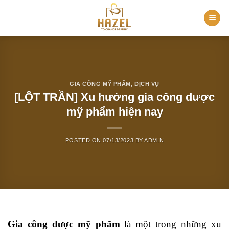
Skip
to
content
GIA CÔNG MỸ PHẨM
,
DỊCH VỤ
[LỘT TRẦN] Xu hướng gia công dược
mỹ phẩm hiện nay
POSTED ON
07/13/2023
BY
ADMIN
Gia công dược mỹ phẩm
là một trong những xu