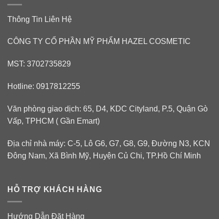
Thông Tin Liên Hệ
CÔNG TY CỔ PHẦN MỸ PHẨM HAZEL COSMETIC
MST: 3702735829
Hotline: 0917812255
Văn phòng giao dịch: 65, D4, KDC Cityland, P.5, Quận Gò
Vấp, TPHCM ( Gần Emart)
Địa chỉ nhà máy: C-5, Lô G6, G7, G8, G9, Đường N3, KCN
Đông Nam, Xã Bình Mỹ, Huyện Củ Chi, TP.Hồ Chí Minh
HỖ TRỢ KHÁCH HÀNG
Hướng Dẫn Đặt Hàng