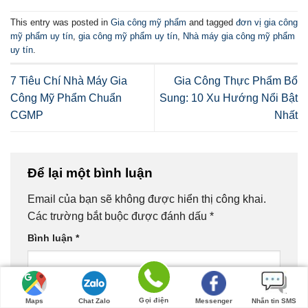
This entry was posted in
Gia công mỹ phẩm
and tagged
đơn vị gia công
mỹ phẩm uy tín
,
gia công mỹ phẩm uy tín
,
Nhà máy gia công mỹ phẩm
uy tín
.
7 Tiêu Chí Nhà Máy Gia
Gia Công Thực Phẩm Bổ
Công Mỹ Phẩm Chuẩn
Sung: 10 Xu Hướng Nổi Bật
CGMP
Nhất
Để lại một bình luận
Email của bạn sẽ không được hiển thị công khai.
Các trường bắt buộc được đánh dấu
*
Bình luận
*
Gọi điện
Maps
Chat Zalo
Messenger
Nhắn tin SMS