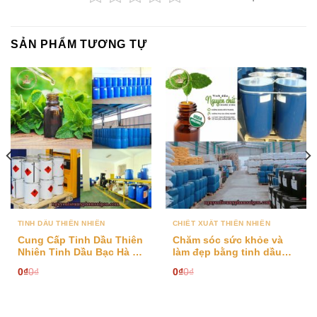
SẢN PHẨM TƯƠNG TỰ
TINH DẦU THIÊN NHIÊN
CHIẾT XUẤT THIÊN NHIÊN
Cung Cấp Tinh Dầu Thiên
Chăm sóc sức khỏe và
Nhiên Tinh Dầu Bạc Hà –
làm đẹp bằng tinh dầu
Nguyên Liệu Mỹ Phẩm
bạc hà chất lượng cao
0
₫
0
₫
0
₫
0
₫
Organic Nhập Khẩu Châu
Âu