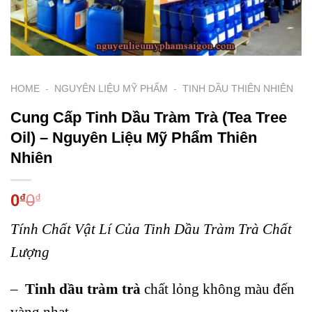
HOME
-
NGUYÊN LIỆU MỸ PHẨM
-
TINH DẦU THIÊN NHIÊN
Cung Cấp Tinh Dầu Tràm Trà (Tea Tree
Oil) – Nguyên Liệu Mỹ Phẩm Thiên
Nhiên
0
0
₫
₫
Tính Chất Vật Lí Của Tinh Dầu Tràm Trà Chất
Lượng
–
Tinh dầu tràm trà
chất lỏng không màu đến
vàng nhạt